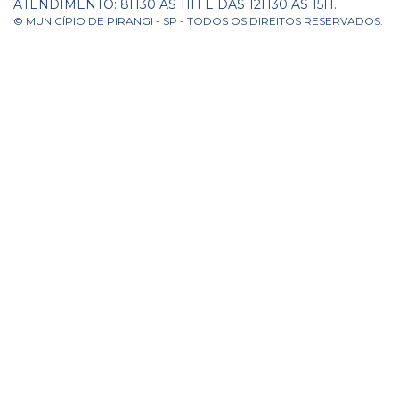
ATENDIMENTO: 8H30 ÀS 11H E DAS 12H30 ÀS 15H.
© MUNICÍPIO DE PIRANGI - SP - TODOS OS DIREITOS RESERVADOS.